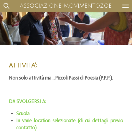
ASSOCIAZIONE MOVIMENTOZOE
'
Vai
al
contenuto
principale
attivita':
Non solo attività ma ...Piccoli Passi di Poesia (P.P.P.).
DA SVOLGERSI A:
Scuola
In varie location selezionate (di cui dettagli previo
contatto)